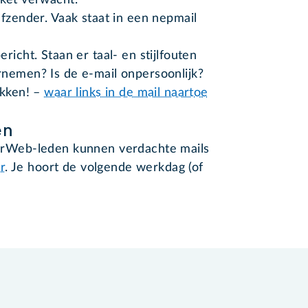
kket verwacht.
afzender. Vaak staat in een nepmail
richt. Staan er taal- en stijlfouten
rnemen? Is de e-mail onpersoonlijk?
ikken! –
waar links in de mail naartoe
en
niorWeb-leden kunnen verdachte mails
r
. Je hoort de volgende werkdag (of