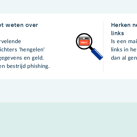
et weten over
Herken ne
links
ervelende
Is een mai
ichters 'hengelen'
links in h
gegevens en geld.
dan al ge
n bestrijd phishing.