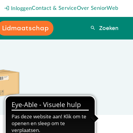
Contact & Service
Over SeniorWeb
Inloggen
Lidmaatschap
Zoeken
Zoeken