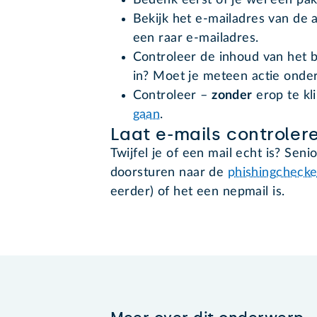
Bedenk eerst of je wel een pa
Bekijk het e-mailadres van de 
een raar e-mailadres.
Controleer de inhoud van het be
in? Moet je meteen actie onde
Controleer –
zonder
erop te kl
gaan
.
Laat e-mails controler
Twijfel je of een mail echt is? Se
doorsturen naar de
phishingchecke
eerder) of het een nepmail is.