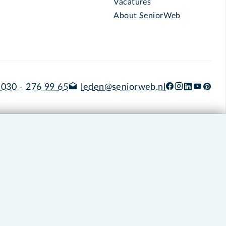
Vacatures
About SeniorWeb
030 - 276 99 65
leden@seniorweb.nl
okies en cookie-instellingen
Disclaimer
Privacybeleid
About SeniorWeb