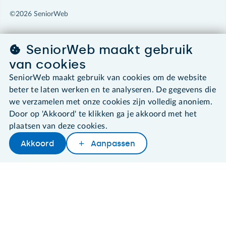
©2026 SeniorWeb
Algemene voorwaarden
SeniorWeb maakt gebruik
Cookies en cookie-instellingen
Disclaimer
van cookies
Privacybeleid
SeniorWeb maakt gebruik van cookies om de website
About SeniorWeb
beter te laten werken en te analyseren. De gegevens die
we verzamelen met onze cookies zijn volledig anoniem.
Door op 'Akkoord' te klikken ga je akkoord met het
plaatsen van deze cookies.
Akkoord
Aanpassen
Later lezen
Delen
Woordenboek