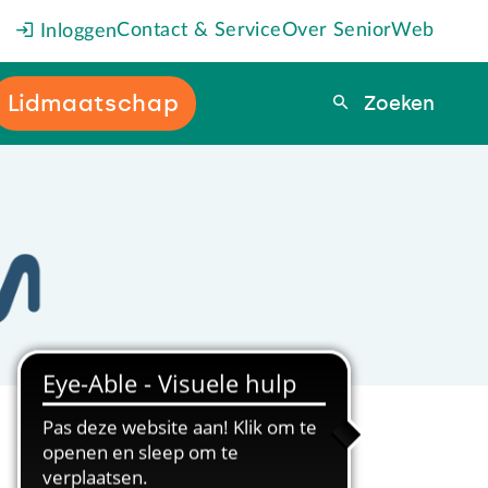
Contact & Service
Over SeniorWeb
Inloggen
Lidmaatschap
Zoeken
Zoeken