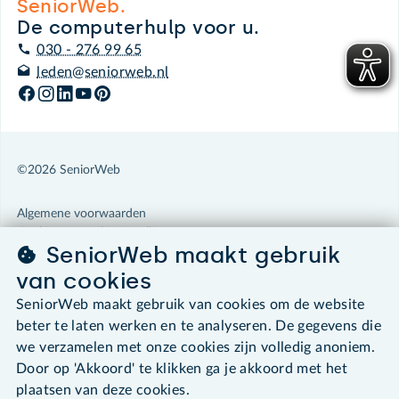
SeniorWeb.
De computerhulp voor u.
030 - 276 99 65
leden@seniorweb.nl
©2026 SeniorWeb
Algemene voorwaarden
Cookies en cookie-instellingen
SeniorWeb maakt gebruik
Disclaimer
Privacybeleid
van cookies
About SeniorWeb
SeniorWeb maakt gebruik van cookies om de website
beter te laten werken en te analyseren. De gegevens die
we verzamelen met onze cookies zijn volledig anoniem.
Door op 'Akkoord' te klikken ga je akkoord met het
plaatsen van deze cookies.