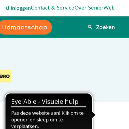
Contact & Service
Over SeniorWeb
Inloggen
Lidmaatschap
Zoeken
Zoeken