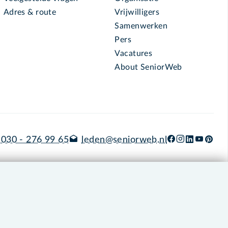
Adres & route
Vrijwilligers
Samenwerken
Pers
Vacatures
About SeniorWeb
030 - 276 99 65
leden@seniorweb.nl
okies en cookie-instellingen
Disclaimer
Privacybeleid
About SeniorWeb