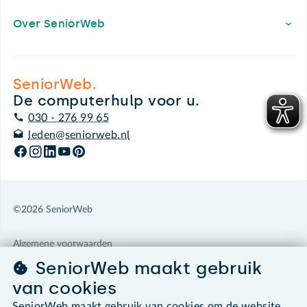
Over SeniorWeb
SeniorWeb.
De computerhulp voor u.
030 - 276 99 65
leden@seniorweb.nl
©2026 SeniorWeb
Algemene voorwaarden
Cookies en cookie-instellingen
SeniorWeb maakt gebruik
Disclaimer
van cookies
Privacybeleid
About SeniorWeb
SeniorWeb maakt gebruik van cookies om de website