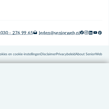
030 - 276 99 65
leden@seniorweb.nl
okies en cookie-instellingen
Disclaimer
Privacybeleid
About SeniorWeb