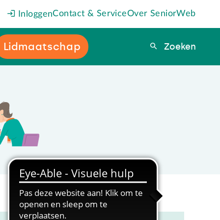
Contact & Service
Over SeniorWeb
Inloggen
Lidmaatschap
Zoeken
Zoeken