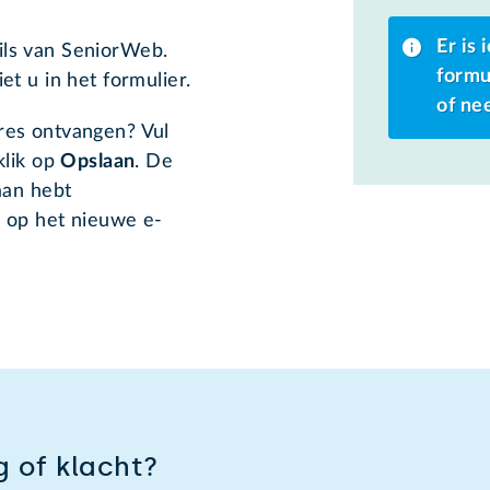
Er is
ils van SeniorWeb.
formu
t u in het formulier.
of ne
res ontvangen? Vul
klik op
Opslaan
. De
aan hebt
s op het nieuwe e-
 of klacht?