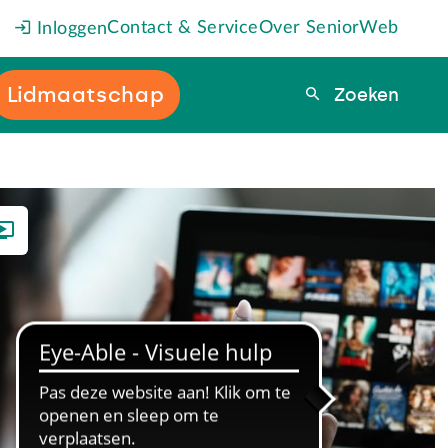
Contact & Service
Over SeniorWeb
Inloggen
Lidmaatschap
Zoeken
Zoeken