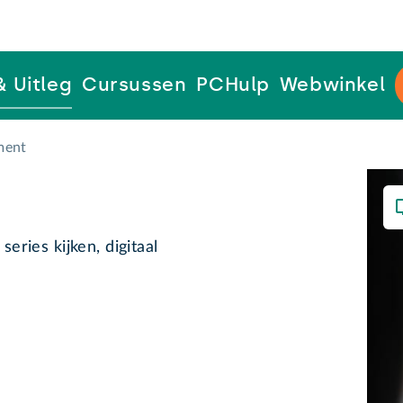
& Uitleg
Cursussen
PCHulp
Webwinkel
ment
series kijken, digitaal