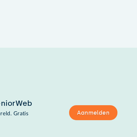
eniorWeb
Aanmelden
reld. Gratis