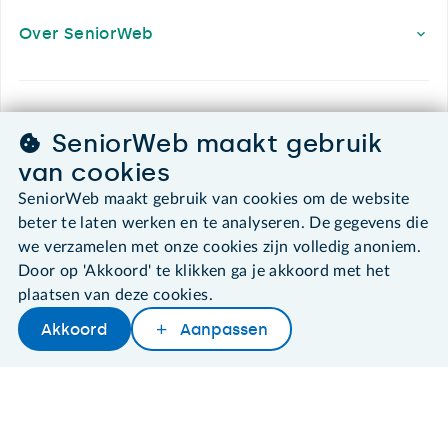
Over SeniorWeb
SeniorWeb.
SeniorWeb maakt gebruik
De computerhulp voor u.
van cookies
030 - 276 99 65
leden@seniorweb.nl
SeniorWeb maakt gebruik van cookies om de website
beter te laten werken en te analyseren. De gegevens die
we verzamelen met onze cookies zijn volledig anoniem.
Door op 'Akkoord' te klikken ga je akkoord met het
plaatsen van deze cookies.
©2026 SeniorWeb
Akkoord
Aanpassen
Algemene voorwaarden
Cookies en cookie-instellingen
Disclaimer
Privacybeleid
About SeniorWeb