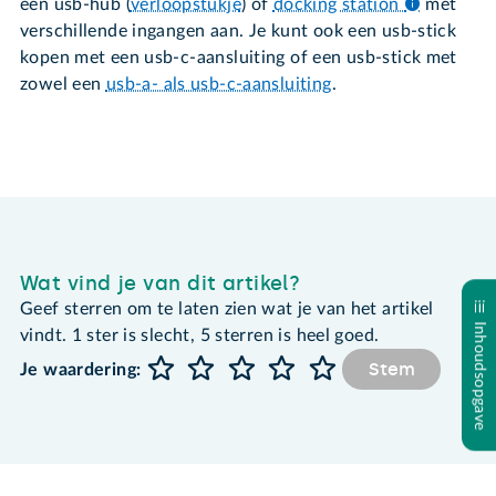
een usb-hub (
verloopstukje
) of
docking station
met
verschillende ingangen aan. Je kunt ook een usb-stick
kopen met een usb-c-aansluiting of een usb-stick met
zowel een
usb-a- als usb-c-aansluiting
.
Wat vind je van dit artikel?
Geef sterren om te laten zien wat je van het artikel
Inhoudsopgave
vindt. 1 ster is slecht, 5 sterren is heel goed.
Stem
Je waardering: