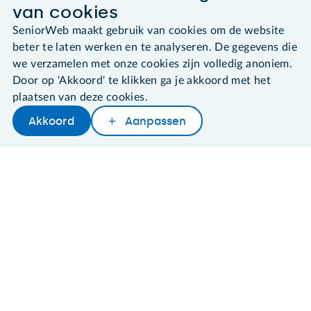
van cookies
©2026 SeniorWeb
SeniorWeb maakt gebruik van cookies om de website
beter te laten werken en te analyseren. De gegevens die
we verzamelen met onze cookies zijn volledig anoniem.
Algemene voorwaarden
Cookies en cookie-instellingen
Door op 'Akkoord' te klikken ga je akkoord met het
Disclaimer
plaatsen van deze cookies.
Privacybeleid
Akkoord
Aanpassen
About SeniorWeb
Later lezen
Delen
Woordenboek