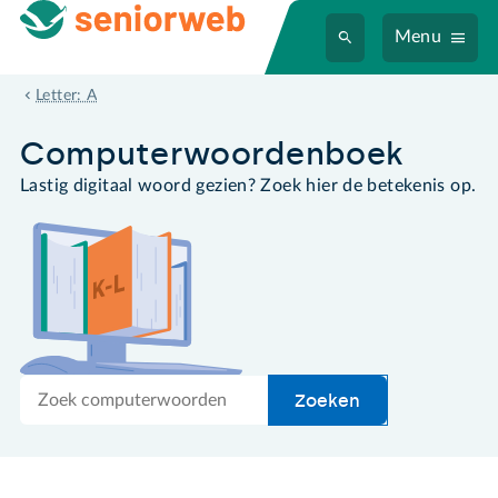
Menu
Apple
Letter: A
Computer­woordenboek
Lastig digitaal woord gezien? Zoek hier de betekenis op.
Zoek
Zoeken