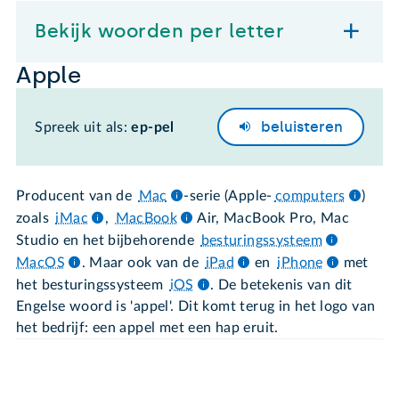
Bekijk woorden per letter
Apple
beluisteren
Spreek uit als:
ep-pel
Producent van de
Mac
-serie (Apple-
computers
)
zoals
iMac
,
MacBook
Air, MacBook Pro, Mac
Studio en het bijbehorende
besturingssysteem
MacOS
. Maar ook van de
iPad
en
iPhone
met
het besturingssysteem
iOS
. De betekenis van dit
Engelse woord is 'appel'. Dit komt terug in het logo van
het bedrijf: een appel met een hap eruit.