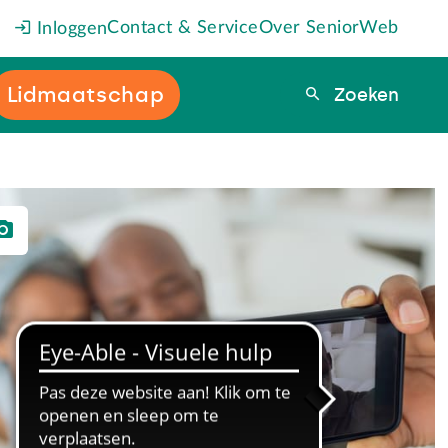
Contact & Service
Over SeniorWeb
Inloggen
Lidmaatschap
Zoeken
Zoeken