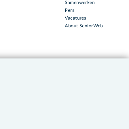
Samenwerken
Pers
Vacatures
About SeniorWeb
030 - 276 99 65
leden@seniorweb.nl
okies en cookie-instellingen
Disclaimer
Privacybeleid
About SeniorWeb