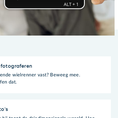
fotograferen
azende wielrenner vast? Beweeg mee.
fen dat.
to's