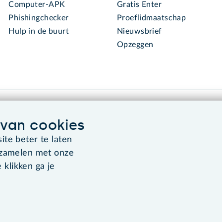
Computer-APK
Gratis Enter
Phishingchecker
Proeflidmaatschap
Hulp in de buurt
Nieuwsbrief
Opzeggen
van cookies
te beter te laten
rzamelen met onze
Algemene voorwaarden
Co
 klikken ga je