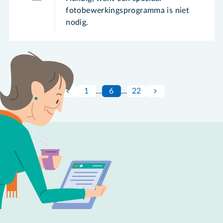
fotobewerkingsprogramma is niet
nodig.
1
…
6
…
22