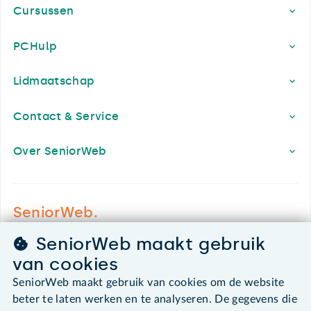
Cursussen
PCHulp
Lidmaatschap
Contact & Service
Over SeniorWeb
SeniorWeb.
De computerhulp voor u.
SeniorWeb maakt gebruik
030 - 276 99 65
van cookies
leden@seniorweb.nl
SeniorWeb maakt gebruik van cookies om de website
beter te laten werken en te analyseren. De gegevens die