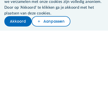
we verzamelen met onze cookies zijn volledig anoniem.
Door op 'Akkoord' te klikken ga je akkoord met het
©2026 SeniorWeb
plaatsen van deze cookies.
Akkoord
Aanpassen
Algemene voorwaarden
Cookies en cookie-instellingen
Disclaimer
Privacybeleid
About SeniorWeb