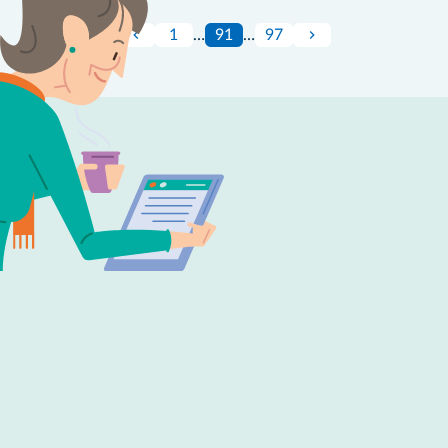
1
…
91
…
97