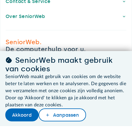
Contact & Service
Over SeniorWeb
SeniorWeb.
De computerhulp voor u.
030 - 276 99 65
SeniorWeb maakt gebruik
leden@seniorweb.nl
van cookies
SeniorWeb maakt gebruik van cookies om de website
beter te laten werken en te analyseren. De gegevens die
we verzamelen met onze cookies zijn volledig anoniem.
©2026 SeniorWeb
Door op 'Akkoord' te klikken ga je akkoord met het
plaatsen van deze cookies.
Algemene voorwaarden
Akkoord
Aanpassen
Cookies en cookie-instellingen
Disclaimer
Privacybeleid