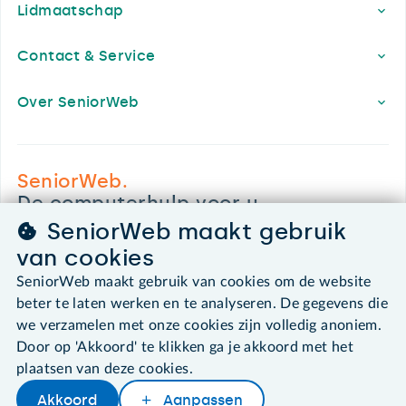
Lidmaatschap
Contact & Service
Over SeniorWeb
SeniorWeb.
De computerhulp voor u.
030 - 276 99 65
SeniorWeb maakt gebruik
leden@seniorweb.nl
van cookies
SeniorWeb maakt gebruik van cookies om de website
beter te laten werken en te analyseren. De gegevens die
we verzamelen met onze cookies zijn volledig anoniem.
Door op 'Akkoord' te klikken ga je akkoord met het
©2026 SeniorWeb
plaatsen van deze cookies.
Algemene voorwaarden
Akkoord
Aanpassen