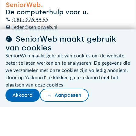
SeniorWeb.
De computerhulp voor u.
030 - 276 99 65
leden@seniorweb.nl
SeniorWeb maakt gebruik
van cookies
SeniorWeb maakt gebruik van cookies om de website
©2026 SeniorWeb
beter te laten werken en te analyseren. De gegevens die
we verzamelen met onze cookies zijn volledig anoniem.
Algemene voorwaarden
Door op 'Akkoord' te klikken ga je akkoord met het
Cookies en cookie-instellingen
plaatsen van deze cookies.
Disclaimer
Akkoord
Aanpassen
Privacybeleid
About SeniorWeb