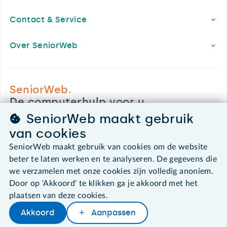
Contact & Service
Over SeniorWeb
SeniorWeb.
De computerhulp voor u.
030 - 276 99 65
SeniorWeb maakt gebruik
leden@seniorweb.nl
van cookies
SeniorWeb maakt gebruik van cookies om de website
beter te laten werken en te analyseren. De gegevens die
we verzamelen met onze cookies zijn volledig anoniem.
©2026 SeniorWeb
Door op 'Akkoord' te klikken ga je akkoord met het
plaatsen van deze cookies.
Algemene voorwaarden
Akkoord
Aanpassen
Cookies en cookie-instellingen