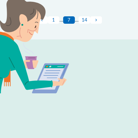
1
…
7
…
14