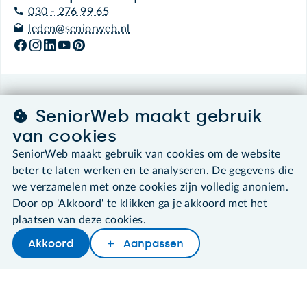
030 - 276 99 65
leden@seniorweb.nl
©2026 SeniorWeb
SeniorWeb maakt gebruik
van cookies
Algemene voorwaarden
Cookies en cookie-instellingen
SeniorWeb maakt gebruik van cookies om de website
Disclaimer
beter te laten werken en te analyseren. De gegevens die
Privacybeleid
we verzamelen met onze cookies zijn volledig anoniem.
About SeniorWeb
Door op 'Akkoord' te klikken ga je akkoord met het
plaatsen van deze cookies.
Akkoord
Aanpassen
Delen
Woordenboek