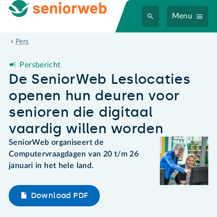
Menu
De SeniorWeb Leslocaties openen hun deuren voor senioren die 
Pers
Persbericht
De SeniorWeb Leslocaties
openen hun deuren voor
senioren die digitaal
vaardig willen worden
SeniorWeb organiseert de
Computervraagdagen van 20 t/m 26
januari in het hele land.
Download PDF