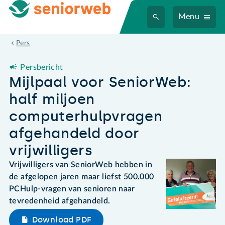
Menu
Mijlpaal voor SeniorWeb: half miljoen computerhulpvragen afgeh
Pers
Persbericht
Mijlpaal voor SeniorWeb:
half miljoen
computerhulpvragen
afgehandeld door
vrijwilligers
Vrijwilligers van SeniorWeb hebben in
de afgelopen jaren maar liefst 500.000
PCHulp-vragen van senioren naar
tevredenheid afgehandeld.
Download PDF