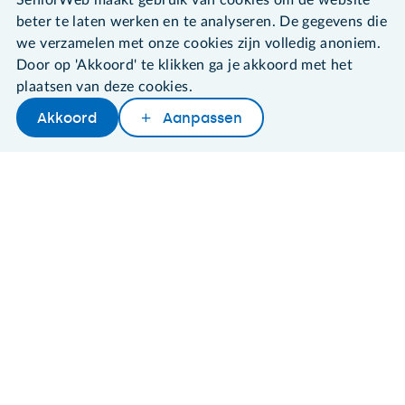
SeniorWeb maakt gebruik van cookies om de website
beter te laten werken en te analyseren. De gegevens die
Algemene voorwaarden
we verzamelen met onze cookies zijn volledig anoniem.
Cookies en cookie-instellingen
Door op 'Akkoord' te klikken ga je akkoord met het
Disclaimer
plaatsen van deze cookies.
Privacybeleid
About SeniorWeb
Akkoord
Aanpassen
Delen
Woordenboek