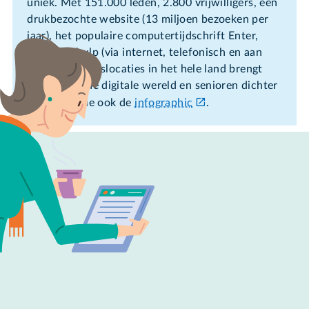
uniek. Met 151.000 leden, 2.800 vrijwilligers, een
drukbezochte website (13 miljoen bezoeken per
jaar), het populaire computertijdschrift Enter,
computerhulp (via internet, telefonisch en aan
huis) en 520 leslocaties in het hele land brengt
SeniorWeb de digitale wereld en senioren dichter
bij elkaar. Zie ook de
infographic
.