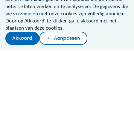
beter te laten werken en te analyseren. De gegevens die
Algemene voorwaarden
we verzamelen met onze cookies zijn volledig anoniem.
Cookies en cookie-instellingen
Door op 'Akkoord' te klikken ga je akkoord met het
Disclaimer
plaatsen van deze cookies.
Privacybeleid
About SeniorWeb
Akkoord
Aanpassen
Delen
Woordenboek