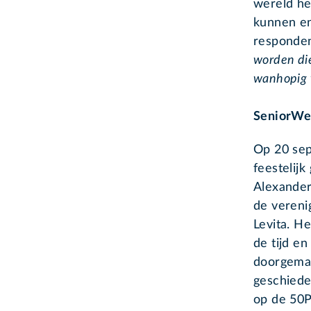
wereld he
kunnen en
responden
worden die
wanhopig 
SeniorWe
Op 20 se
feestelij
Alexander
de vereni
Levita. H
de tijd en
doorgemaa
geschiede
op de 50P