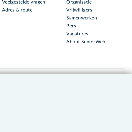
Veelgestelde vragen
Organisatie
Adres & route
Vrijwilligers
Samenwerken
Pers
Vacatures
About SeniorWeb
030 - 276 99 65
leden@seniorweb.nl
okies en cookie-instellingen
Disclaimer
Privacybeleid
About SeniorWeb