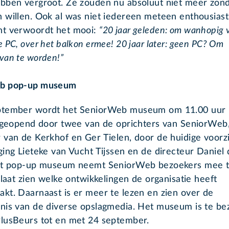
bben vergroot. Ze zouden nu absoluut niet meer zon
 willen. Ook al was niet iedereen meteen enthousiast
t verwoordt het mooi:
“20 jaar geleden: om wanhopig 
 PC, over het balkon ermee! 20 jaar later: geen PC? Om
van te worden!”
b pop-up museum
ptember wordt het SeniorWeb museum om 11.00 uur
k geopend door twee van de oprichters van SeniorWeb
 van de Kerkhof en Ger Tielen, door de huidige voorzi
ging Lieteke van Vucht Tijssen en de directeur Daniel 
et pop-up museum neemt SeniorWeb bezoekers mee t
 laat zien welke ontwikkelingen de organisatie heeft
kt. Daarnaast is er meer te lezen en zien over de
nis van de diverse opslagmedia. Het museum is te b
lusBeurs tot en met 24 september.