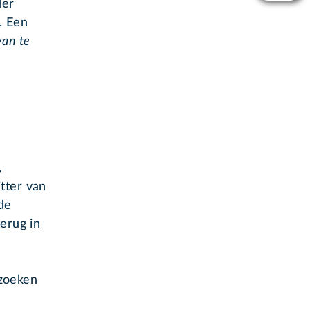
der
. Een
van te
,
tter van
de
erug in
ezoeken