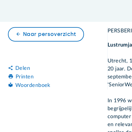
PERSBER
Naar persoverzicht
Lustrumja
Utrecht, 
Delen
20 jaar. D
september
Printen
'SeniorW
Woordenboek
In 1996 w
begrijpel
computer 
en releva