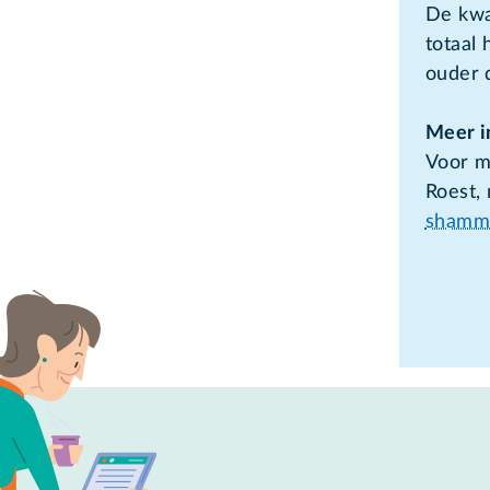
De kwan
totaal
ouder d
Meer i
Voor m
Roest,
shammi