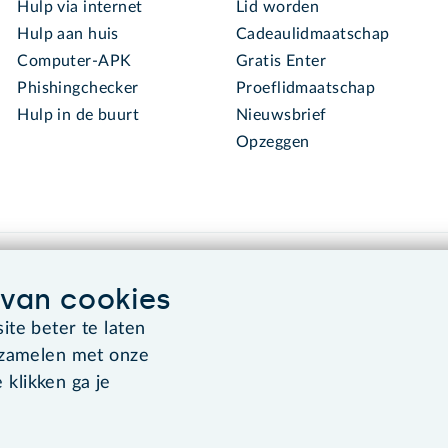
Hulp via internet
Lid worden
Hulp aan huis
Cadeaulidmaatschap
Computer-APK
Gratis Enter
Phishingchecker
Proeflidmaatschap
Hulp in de buurt
Nieuwsbrief
Opzeggen
van cookies
te beter te laten
rzamelen met onze
Algemene voorwaarden
Co
 klikken ga je