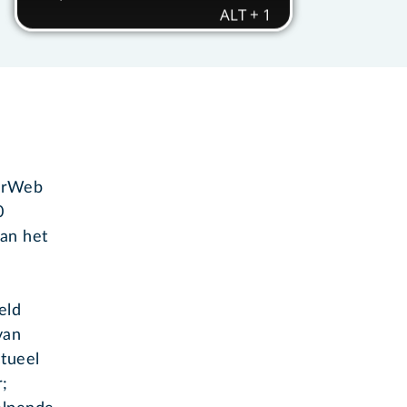
iorWeb
0
van het
eld
van
ctueel
r;