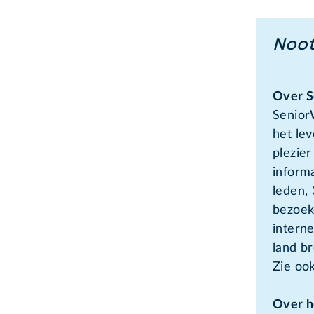
Noot
Over 
Senior
het le
plezier
inform
leden, 
bezoeke
interne
land br
Zie oo
Over h