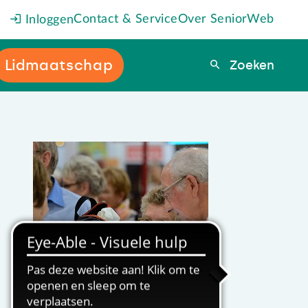
Contact & Service
Over SeniorWeb
Inloggen
Lidmaatschap
Zoeken
Zoeken