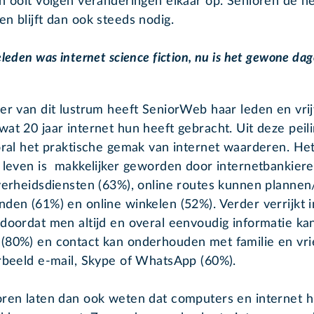
an ooit volgen veranderingen elkaar op. Senioren de h
n blijft dan ook steeds nodig.
eleden was internet science fiction, nu is het gewone dag
er van dit lustrum heeft SeniorWeb haar leden en vrij
at 20 jaar internet hun heeft gebracht. Uit deze peilin
ooral het praktische gemak van internet waarderen. He
e leven is makkelijker geworden door internetbankiere
overheidsdiensten (63%), online routes kunnen planne
nden (61%) en online winkelen (52%). Verder verrijkt i
 doordat men altijd en overal eenvoudig informatie ka
(80%) en contact kan onderhouden met familie en vr
orbeeld e-mail, Skype of WhatsApp (60%).
oren laten dan ook weten dat computers en internet 