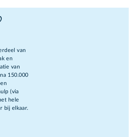
)
erdeel van
ak en
atie van
jna 150.000
oen
ulp (via
het hele
 bij elkaar.