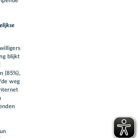
elpende
elijkse
willigers
g blijkt
t
n (85%),
n/de weg
nternet
n
ienden
hun