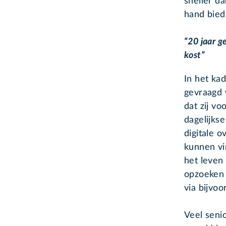
sneller d
hand biede
“20 jaar g
kost”
In het kad
gevraagd w
dat zij v
dagelijks
digitale 
kunnen vi
het leven
opzoeken 
via bijvo
Veel seni