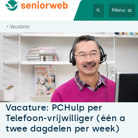
Menu
PCHulp per Telefoon/op Afstand-vrijwilliger
Vacatures
Vacature: PCHulp per
Telefoon-vrijwilliger (één a
twee dagdelen per week)