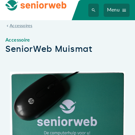
Menu
SeniorWeb Muismat
Accessoires
Accessoire
SeniorWeb Muismat