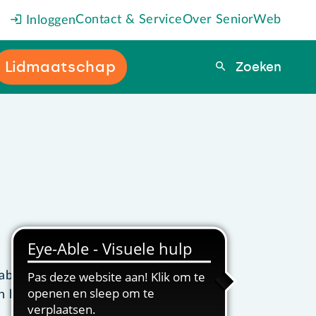
Contact & Service
Over SeniorWeb
Inloggen
Lidmaatschap
Zoeken
Zoeken
ablet of
 ballpoint.