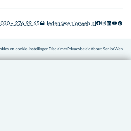
030 - 276 99 65
leden@seniorweb.nl
okies en cookie-instellingen
Disclaimer
Privacybeleid
About SeniorWeb