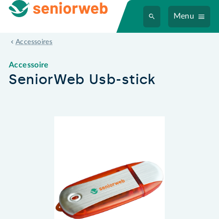
Menu
SeniorWeb Usb-stick
Accessoires
Accessoire
SeniorWeb Usb-stick