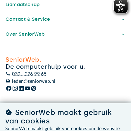
Lidmaatschap
Contact & Service
Over SeniorWeb
SeniorWeb.
De computerhulp voor u.
030 - 276 99 65
leden@seniorweb.nl
SeniorWeb maakt gebruik
©2026 SeniorWeb
van cookies
Algemene voorwaarden
SeniorWeb maakt gebruik van cookies om de website