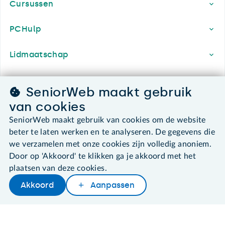
Cursussen
PCHulp
Lidmaatschap
Contact & Service
SeniorWeb maakt gebruik
van cookies
Over SeniorWeb
SeniorWeb maakt gebruik van cookies om de website
beter te laten werken en te analyseren. De gegevens die
we verzamelen met onze cookies zijn volledig anoniem.
SeniorWeb.
Door op 'Akkoord' te klikken ga je akkoord met het
De computerhulp voor u.
plaatsen van deze cookies.
030 - 276 99 65
Akkoord
Aanpassen
leden@seniorweb.nl
Later lezen
Delen
Woordenboek