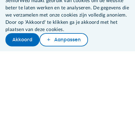
SeniorWeb maakt gebruik van cookies om de website
beter te laten werken en te analyseren. De gegevens die
Contact & Service
we verzamelen met onze cookies zijn volledig anoniem.
Door op 'Akkoord' te klikken ga je akkoord met het
Over SeniorWeb
plaatsen van deze cookies.
Akkoord
Aanpassen
Later lezen
Delen
Woordenboek
SeniorWeb.
De computerhulp voor u.
030 - 276 99 65
leden@seniorweb.nl
©2026 SeniorWeb
Algemene voorwaarden
Cookies en cookie-instellingen
Disclaimer