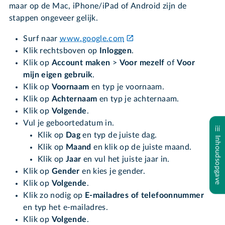
maar op de Mac, iPhone/iPad of Android zijn de
stappen ongeveer gelijk.
Surf naar
www.google.com
Klik rechtsboven op
Inloggen
.
Klik op
Account maken
>
Voor mezelf
of
Voor
mijn eigen gebruik
.
Klik op
Voornaam
en typ je voornaam.
Klik op
Achternaam
en typ je achternaam.
Klik op
Volgende
.
Vul je geboortedatum in.
Klik op
Dag
en typ de juiste dag.
Inhoudsopgave
Klik op
Maand
en klik op de juiste maand.
Klik op
Jaar
en vul het juiste jaar in.
Klik op
Gender
en kies je gender.
Klik op
Volgende
.
Klik zo nodig op
E-mailadres of telefoonnummer
en typ het e-mailadres.
Klik op
Volgende
.