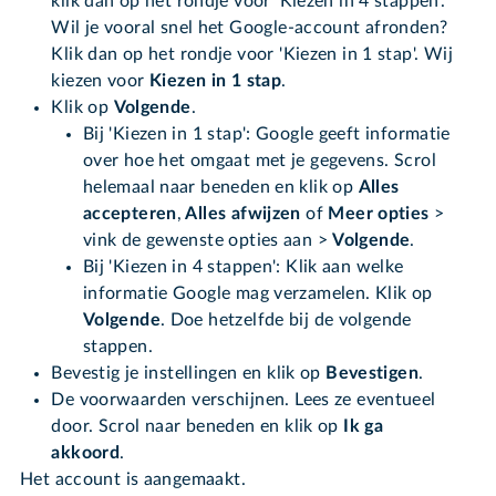
klik dan op het rondje voor 'Kiezen in 4 stappen'.
Wil je vooral snel het Google-account afronden?
Klik dan op het rondje voor 'Kiezen in 1 stap'. Wij
kiezen voor
Kiezen in 1 stap
.
Klik op
Volgende
.
Bij 'Kiezen in 1 stap': Google geeft informatie
over hoe het omgaat met je gegevens. Scrol
helemaal naar beneden en klik op
Alles
accepteren
,
Alles afwijzen
of
Meer opties
>
vink de gewenste opties aan >
Volgende
.
Bij 'Kiezen in 4 stappen': Klik aan welke
informatie Google mag verzamelen. Klik op
Volgende
. Doe hetzelfde bij de volgende
stappen.
Bevestig je instellingen en klik op
Bevestigen
.
De voorwaarden verschijnen. Lees ze eventueel
door. Scrol naar beneden en klik op
Ik ga
akkoord
.
Het account is aangemaakt.