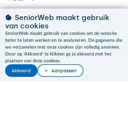
SeniorWeb maakt gebruik
©2026 SeniorWeb
van cookies
SeniorWeb maakt gebruik van cookies om de website
Algemene voorwaarden
beter te laten werken en te analyseren. De gegevens die
Cookies en cookie-instellingen
we verzamelen met onze cookies zijn volledig anoniem.
Disclaimer
Door op 'Akkoord' te klikken ga je akkoord met het
Privacybeleid
About SeniorWeb
plaatsen van deze cookies.
Akkoord
Aanpassen
Later lezen
Delen
Woordenboek