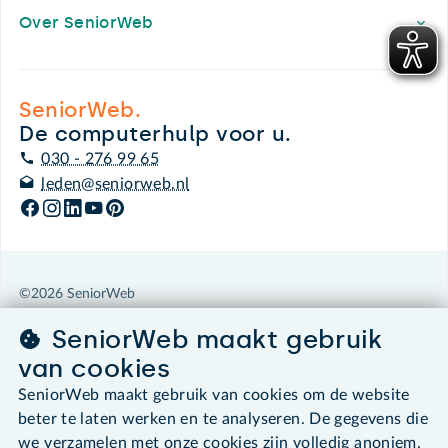
Over SeniorWeb
SeniorWeb.
De computerhulp voor u.
030 - 276 99 65
leden@seniorweb.nl
©2026 SeniorWeb
SeniorWeb maakt gebruik
Algemene voorwaarden
van cookies
Cookies en cookie-instellingen
Disclaimer
SeniorWeb maakt gebruik van cookies om de website
Privacybeleid
beter te laten werken en te analyseren. De gegevens die
About SeniorWeb
we verzamelen met onze cookies zijn volledig anoniem.