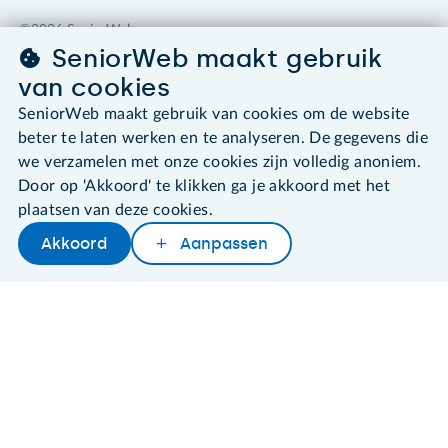
©2026 SeniorWeb
SeniorWeb maakt gebruik
Algemene voorwaarden
van cookies
Cookies en cookie-instellingen
SeniorWeb maakt gebruik van cookies om de website
Disclaimer
beter te laten werken en te analyseren. De gegevens die
Privacybeleid
we verzamelen met onze cookies zijn volledig anoniem.
About SeniorWeb
Door op 'Akkoord' te klikken ga je akkoord met het
plaatsen van deze cookies.
Akkoord
Aanpassen
Later lezen
Delen
Woordenboek