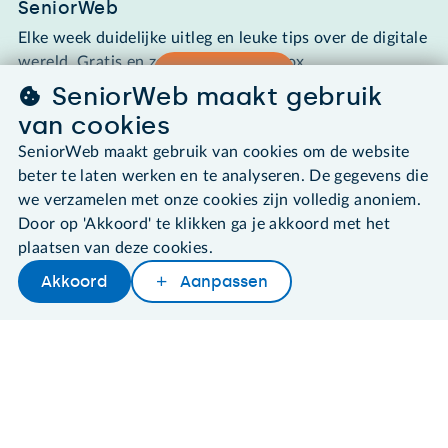
SeniorWeb
Elke week duidelijke uitleg en leuke tips over de digitale
wereld. Gratis en zomaar in de mailbox.
Aanmelden
SeniorWeb maakt gebruik
van cookies
Footer
SeniorWeb maakt gebruik van cookies om de website
Tips & Uitleg
beter te laten werken en te analyseren. De gegevens die
we verzamelen met onze cookies zijn volledig anoniem.
Cursussen
Door op 'Akkoord' te klikken ga je akkoord met het
plaatsen van deze cookies.
PCHulp
Akkoord
Aanpassen
Later lezen
Delen
Woordenboek
Lidmaatschap
Contact & Service
Over SeniorWeb