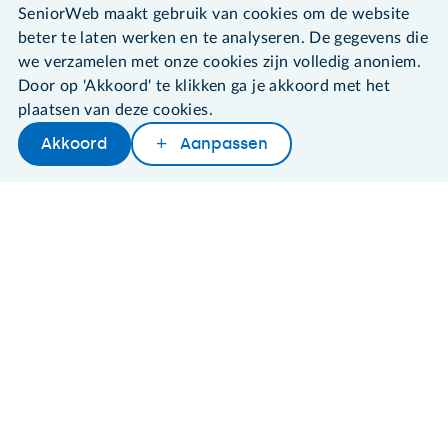
SeniorWeb maakt gebruik van cookies om de website
Algemene voorwaarden
Cookies en cookie-instellingen
beter te laten werken en te analyseren. De gegevens die
Disclaimer
we verzamelen met onze cookies zijn volledig anoniem.
Privacybeleid
Door op 'Akkoord' te klikken ga je akkoord met het
About SeniorWeb
plaatsen van deze cookies.
Akkoord
Aanpassen
Later lezen
Delen
Woordenboek