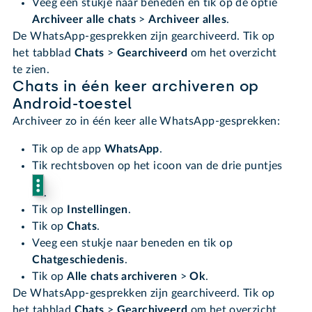
Veeg een stukje naar beneden en tik op de optie
Archiveer alle chats
>
Archiveer alles
.
De WhatsApp-gesprekken zijn gearchiveerd. Tik op
het tabblad
Chats
>
Gearchiveerd
om het overzicht
te zien.
Chats in één keer archiveren op
Android-toestel
Archiveer zo in één keer alle WhatsApp-gesprekken:
Tik op de app
WhatsApp
.
Tik rechtsboven op het icoon van de drie puntjes
.
Tik op
Instellingen
.
Tik op
Chats
.
Veeg een stukje naar beneden en tik op
Chatgeschiedenis
.
Tik op
Alle chats archiveren
>
Ok
.
De WhatsApp-gesprekken zijn gearchiveerd. Tik op
het tabblad
Chats
>
Gearchiveerd
om het overzicht