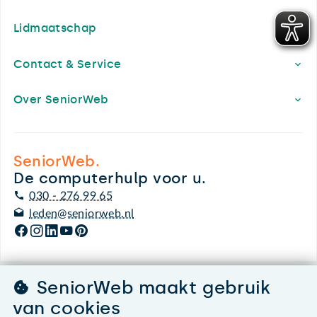
Lidmaatschap
Contact & Service
Over SeniorWeb
SeniorWeb.
De computerhulp voor u.
030 - 276 99 65
leden@seniorweb.nl
SeniorWeb maakt gebruik
©2026 SeniorWeb
van cookies