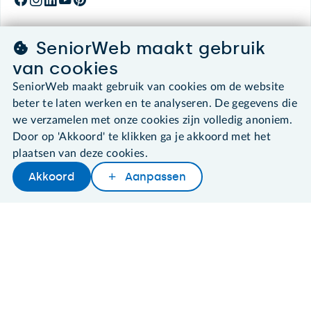
SeniorWeb maakt gebruik
©2026 SeniorWeb
van cookies
SeniorWeb maakt gebruik van cookies om de website
Algemene voorwaarden
beter te laten werken en te analyseren. De gegevens die
Cookies en cookie-instellingen
we verzamelen met onze cookies zijn volledig anoniem.
Disclaimer
Door op 'Akkoord' te klikken ga je akkoord met het
Privacybeleid
About SeniorWeb
plaatsen van deze cookies.
Akkoord
Aanpassen
Later lezen
Delen
Woordenboek