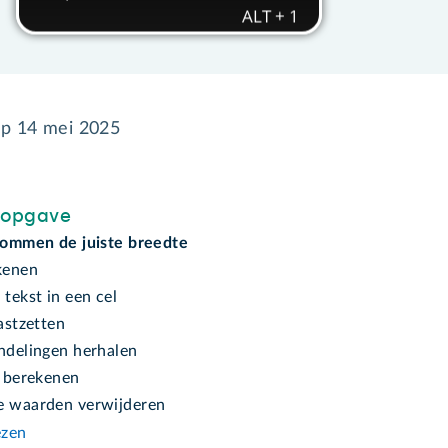
op
14 mei 2025
sopgave
olommen de juiste breedte
ekenen
 tekst in een cel
vastzetten
andelingen herhalen
d berekenen
e waarden verwijderen
ezen