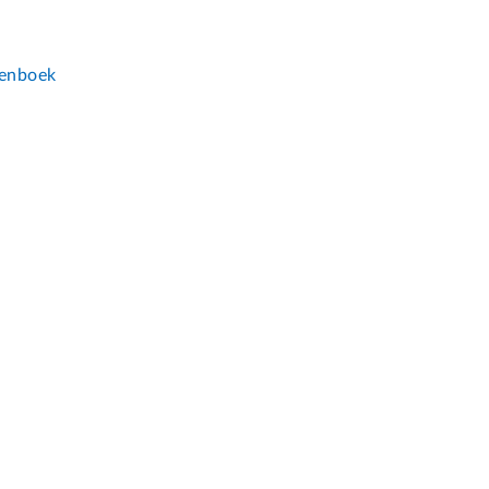
n
enboek