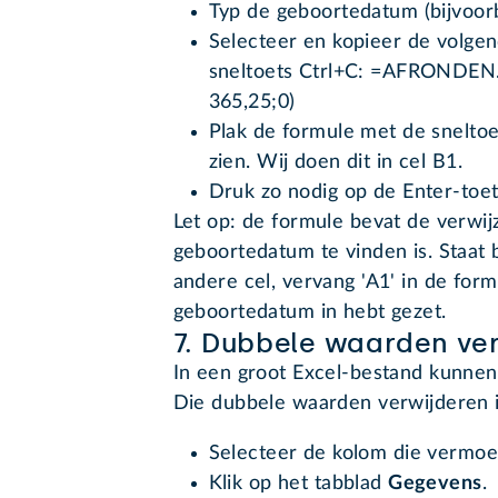
Typ de geboortedatum (bijvoorb
Selecteer en kopieer de volgend
sneltoets Ctrl+C: =AFROND
365,25;0)
Plak de formule met de sneltoet
zien. Wij doen dit in cel B1.
Druk zo nodig op de Enter-toet
Let op: de formule bevat de verwij
geboortedatum te vinden is. Staat 
andere cel, vervang 'A1' in de for
geboortedatum in hebt gezet.
7. Dubbele waarden ve
In een groot Excel-bestand kunnen
Die dubbele waarden verwijderen i
Selecteer de kolom die vermoe
Klik op het tabblad
Gegevens
.