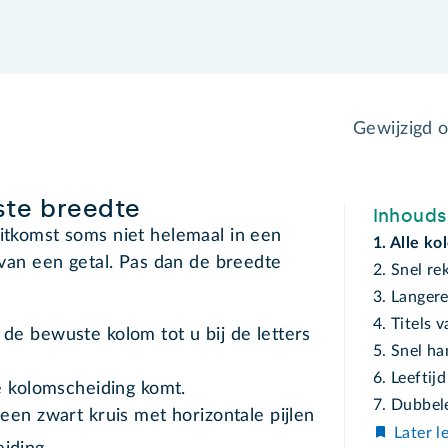
Gewijzigd 
iste breedte
Inhoud
itkomst soms niet helemaal in een
1. Alle k
s van een getal. Pas dan de breedte
2. Snel r
3. Langere
4. Titels 
e bewuste kolom tot u bij de letters
5. Snel h
6. Leeftij
e kolomscheiding komt.
7. Dubbel
een zwart kruis met horizontale pijlen
Later l