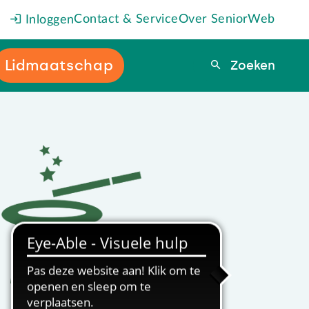
Contact & Service
Over SeniorWeb
Inloggen
Lidmaatschap
Zoeken
Zoeken