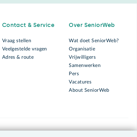
Contact & Service
Over SeniorWeb
Vraag stellen
Wat doet SeniorWeb?
Veelgestelde vragen
Organisatie
Adres & route
Vrijwilligers
Samenwerken
Pers
Vacatures
About SeniorWeb
030 - 276 99 65
leden@seniorweb.nl