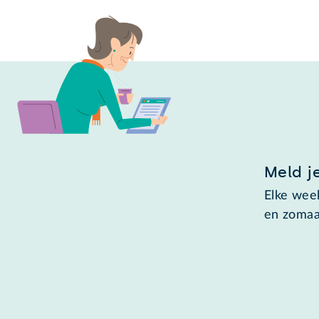
Meld j
Elke week
en zomaa