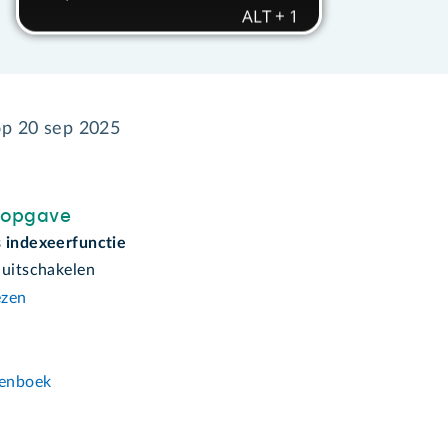
op
20 sep 2025
sopgave
 indexeerfunctie
 uitschakelen
ezen
n
enboek