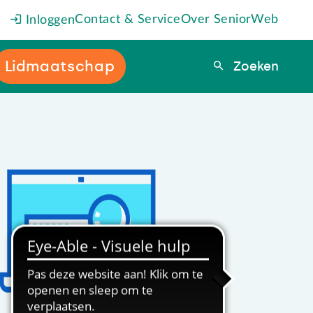
Contact & Service
Over SeniorWeb
Inloggen
Lidmaatschap
Zoeken
Zoeken