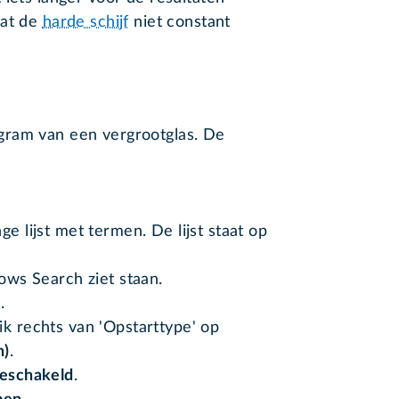
dat de
harde schijf
niet constant
togram van een vergrootglas. De
e lijst met termen. De lijst staat op
dows Search ziet staan.
h
.
ik rechts van 'Opstarttype' op
n)
.
eschakeld
.