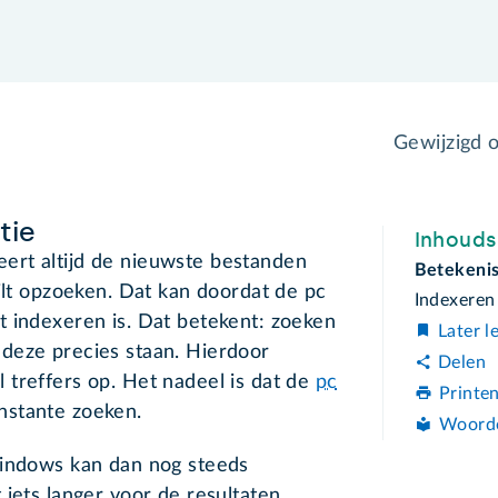
Gewijzigd 
tie
Inhoud
ert altijd de nieuwste bestanden
Betekenis
wilt opzoeken. Dat kan doordat de pc
Indexeren
t indexeren is. Dat betekent: zoeken
Later l
deze precies staan. Hierdoor
Delen
treffers op. Het nadeel is dat de
pc
Printe
nstante zoeken.
Woord
Windows kan dan nog steeds
 iets langer voor de resultaten