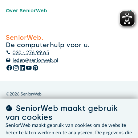
Over SeniorWeb
SeniorWeb.
De computerhulp voor u.
030 - 276 99 65
leden@seniorweb.nl
©2026 SeniorWeb
SeniorWeb maakt gebruik
Algemene voorwaarden
van cookies
Cookies en cookie-instellingen
Disclaimer
SeniorWeb maakt gebruik van cookies om de website
Privacybeleid
beter te laten werken en te analyseren. De gegevens die
About SeniorWeb