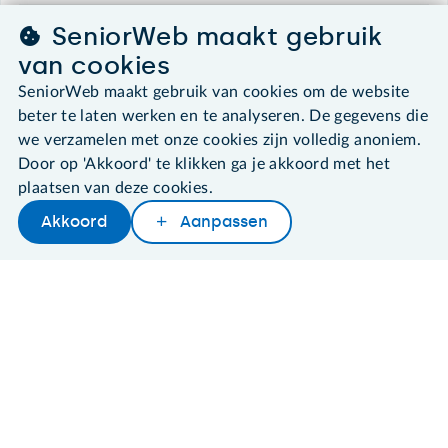
SeniorWeb maakt gebruik
SeniorWeb.
van cookies
De computerhulp voor u.
SeniorWeb maakt gebruik van cookies om de website
030 - 276 99 65
beter te laten werken en te analyseren. De gegevens die
leden@seniorweb.nl
we verzamelen met onze cookies zijn volledig anoniem.
Door op 'Akkoord' te klikken ga je akkoord met het
plaatsen van deze cookies.
Akkoord
Aanpassen
©2026 SeniorWeb
Later lezen
Delen
Woordenboek
Algemene voorwaarden
Cookies en cookie-instellingen
Disclaimer
Privacybeleid
About SeniorWeb