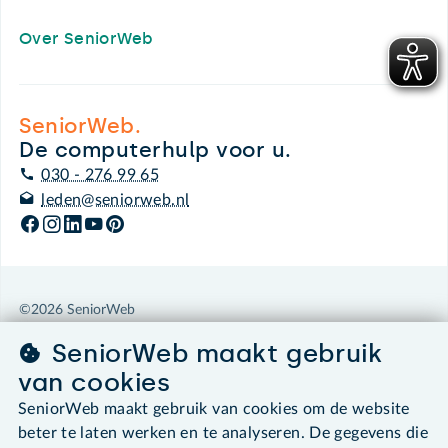
Over SeniorWeb
SeniorWeb.
De computerhulp voor u.
030 - 276 99 65
leden@seniorweb.nl
©2026 SeniorWeb
SeniorWeb maakt gebruik
Algemene voorwaarden
van cookies
Cookies en cookie-instellingen
Disclaimer
SeniorWeb maakt gebruik van cookies om de website
Privacybeleid
beter te laten werken en te analyseren. De gegevens die
About SeniorWeb