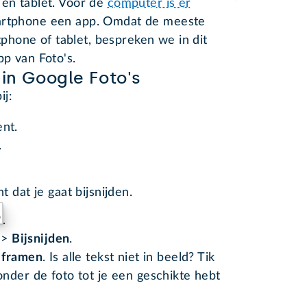
 en tablet. Voor de
computer is er
martphone een app. Omdat de meeste
hone of tablet, bespreken we in dit
pp van Foto's.
 in Google Foto's
ij:
nt.
.
 dat je gaat bijsnijden.
.
s
>
Bijsnijden
.
 framen
. Is alle tekst niet in beeld? Tik
nder de foto tot je een geschikte hebt