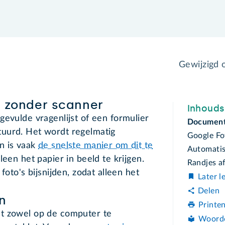
Gewijzigd
n zonder scanner
Inhoud
gevulde vragenlijst of een formulier
Document 
uurd. Het wordt regelmatig
Google Fo
n is vaak
de snelste manier om dit te
Automatis
leen het papier in beeld te krijgen.
Randjes a
foto's bijsnijden, zodat alleen het
Later l
Delen
n
Printe
at zowel op de computer te
Woord