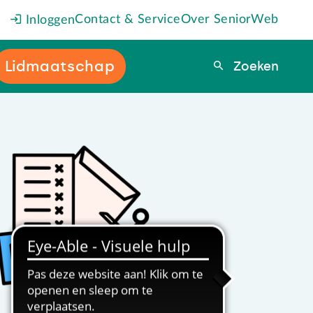
Contact & Service
Over SeniorWeb
Inloggen
Lidmaatschap
Zoeken
Zoeken