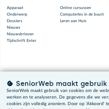
Apparaat
Online cursussen
Onderwerp
Computerles in de buurt
Dossiers
Leren aan Huis
Nieuws
Nieuwsbrieven
Tijdschrift Enter
SeniorWeb.
De computerhulp voor u.
SeniorWeb maakt gebruik 
SeniorWeb maakt gebruik van cookies om de websi
werken en te analyseren. De gegevens die we ve
©2026 SeniorWeb
cookies zijn volledig anoniem. Door op 'Akkoord' te