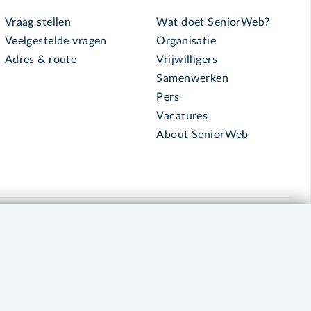
Vraag stellen
Wat doet SeniorWeb?
Veelgestelde vragen
Organisatie
Adres & route
Vrijwilligers
Samenwerken
Pers
Vacatures
About SeniorWeb
030 - 276 99 65
leden@seniorweb.nl
okies en cookie-instellingen
Disclaimer
Privacybeleid
About SeniorWeb