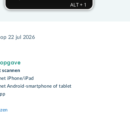
 op
22 jul 2026
sopgave
 scannen
et iPhone/iPad
et Android-smartphone of tablet
app
ezen
n