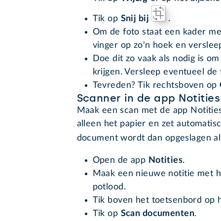
Tik op
Snij bij
.
Om de foto staat een kader met
vinger op zo'n hoek en verslee
Doe dit zo vaak als nodig is o
krijgen. Versleep eventueel de 
Tevreden? Tik rechtsboven op
Scanner in de app Notities
Maak een scan met de app Notities
alleen het papier en zet automatis
document wordt dan opgeslagen a
Open de app
Notities
.
Maak een nieuwe notitie met h
potlood.
Tik boven het toetsenbord op h
Tik op
Scan documenten
.