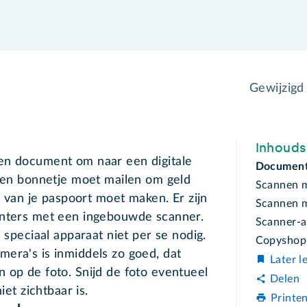
Gewijzigd
Inhoud
en document om naar een digitale
Document
 een bonnetje moet mailen om geld
Scannen m
ie van je paspoort moet maken. Er zijn
Scannen m
inters met een ingebouwde scanner.
Scanner-
n speciaal apparaat niet per se nodig.
Copyshop
era's is inmiddels zo goed, dat
Later l
 op de foto. Snijd de foto eventueel
Delen
iet zichtbaar is.
Printe