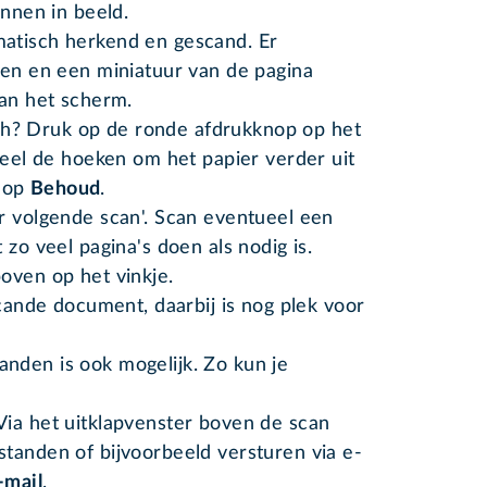
annen in beeld.
atisch herkend en gescand. Er
een en een miniatuur van de pagina
van het scherm.
ch? Druk op de ronde afdrukknop op het
eel de hoeken om het papier verder uit
n op
Behoud
.
r volgende scan'. Scan eventueel een
 zo veel pagina's doen als nodig is.
oven op het vinkje.
scande document, daarbij is nog plek voor
nden is ook mogelijk. Zo kun je
.
ia het uitklapvenster boven de scan
tanden of bijvoorbeeld versturen via e-
-mail
.