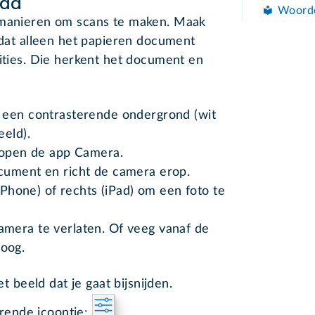
Pad
Woord
e manieren om scans te maken. Maak
j dat alleen het papieren document
tities. Die herkent het document en
 een contrasterende ondergrond (wit
eeld).
n open de app Camera.
cument en richt de camera erop.
(iPhone) of rechts (iPad) om een foto te
mera te verlaten. Of veeg vanaf de
oog.
t beeld dat je gaat bijsnijden.
rende icoontje:
.