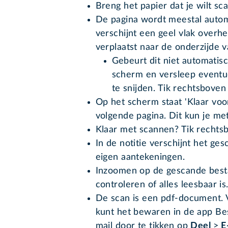
Breng het papier dat je wilt sc
De pagina wordt meestal autom
verschijnt een geel vlak overh
verplaatst naar de onderzijde 
Gebeurt dit niet automatis
scherm en versleep eventu
te snijden. Tik rechtsbove
Op het scherm staat 'Klaar voo
volgende pagina. Dit kun je met
Klaar met scannen? Tik rechtsb
In de notitie verschijnt het ge
eigen aantekeningen.
Inzoomen op de gescande besta
controleren of alles leesbaar is
De scan is een pdf-document. V
kunt het bewaren in de app Bes
mail door te tikken op
Deel
>
E