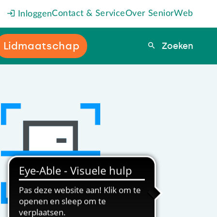
Contact & Service
Over SeniorWeb
Inloggen
Lidmaatschap
Zoeken
Zoeken