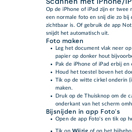
Scannen met iPhone/i
Op de iPhone of iPad zijn er twe
een normale foto en snij die zo bi
zichtbaar is. Of gebruik de app No
snijdt het automatisch uit.
Foto maken
Leg het document vlak neer op
papier op donker hout bijvoorb
Pak de iPhone of iPad erbij e
Houd het toestel boven het do
Tik op de witte cirkel onderin 
maken.
Druk op de Thuisknop om de ca
onderkant van het scherm omh
Bijsnijden in app Foto's
Open de app Foto's en tik op he
Tik op
Wijzig
of op het bijbeho