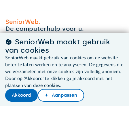
SeniorWeb.
De computerhulp voor u.
030 - 276 99 65
SeniorWeb maakt gebruik
leden@seniorweb.nl
van cookies
SeniorWeb maakt gebruik van cookies om de website
beter te laten werken en te analyseren. De gegevens die
we verzamelen met onze cookies zijn volledig anoniem.
©2026 SeniorWeb
Door op 'Akkoord' te klikken ga je akkoord met het
plaatsen van deze cookies.
Algemene voorwaarden
Akkoord
Aanpassen
Cookies en cookie-instellingen
Later lezen
Delen
Woordenboek
Disclaimer
Privacybeleid
About SeniorWeb