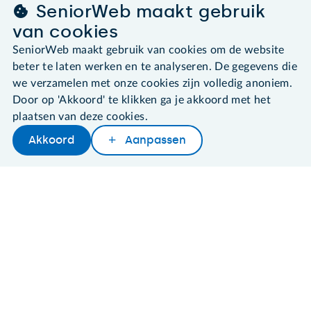
SeniorWeb maakt gebruik
Algemene voorwaarden
van cookies
Cookies en cookie-instellingen
SeniorWeb maakt gebruik van cookies om de website
Disclaimer
beter te laten werken en te analyseren. De gegevens die
Privacybeleid
About SeniorWeb
we verzamelen met onze cookies zijn volledig anoniem.
Door op 'Akkoord' te klikken ga je akkoord met het
plaatsen van deze cookies.
Akkoord
Aanpassen
Later lezen
Delen
Woordenboek