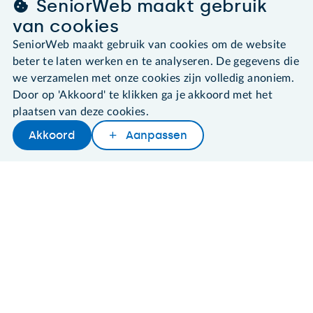
SeniorWeb maakt gebruik
SeniorWeb.
van cookies
De computerhulp voor u.
030 - 276 99 65
SeniorWeb maakt gebruik van cookies om de website
beter te laten werken en te analyseren. De gegevens die
leden@seniorweb.nl
we verzamelen met onze cookies zijn volledig anoniem.
Door op 'Akkoord' te klikken ga je akkoord met het
plaatsen van deze cookies.
Akkoord
Aanpassen
©2026 SeniorWeb
Later lezen
Delen
Woordenboek
Algemene voorwaarden
Cookies en cookie-instellingen
Disclaimer
Privacybeleid
About SeniorWeb