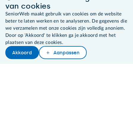
©2026 SeniorWeb
van cookies
SeniorWeb maakt gebruik van cookies om de website
Algemene voorwaarden
beter te laten werken en te analyseren. De gegevens die
Cookies en cookie-instellingen
Disclaimer
we verzamelen met onze cookies zijn volledig anoniem.
Privacybeleid
Door op 'Akkoord' te klikken ga je akkoord met het
About SeniorWeb
plaatsen van deze cookies.
Akkoord
Aanpassen
Later lezen
Delen
Woordenboek