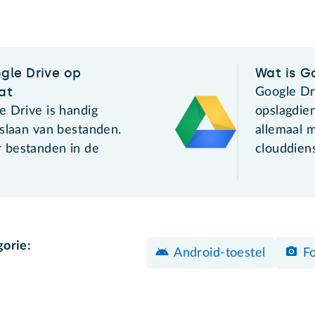
gle Drive op
Wat is G
at
Google Dri
e Drive is handig
opslagdie
pslaan van bestanden.
allemaal 
 bestanden in de
clouddien
gorie:
Android-toestel
F