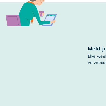
Meld j
Elke week
en zomaa