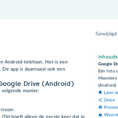
Gewijzigd
Inhoud
n Android-telefoon. Het is een
Google Dr
n. De app is daarnaast ook een
Eén foto 
Meerdere 
Google Drive (Android)
(Android)
e volgende manier:
Later l
Delen
Printe
-icoon.
Woord
. (Dit hoeft alleen de eerste keer dat je