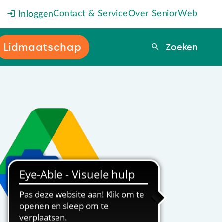
Contact & Service
Over SeniorWeb
Inloggen
Lidmaatschap
Zoeken
Zoeken