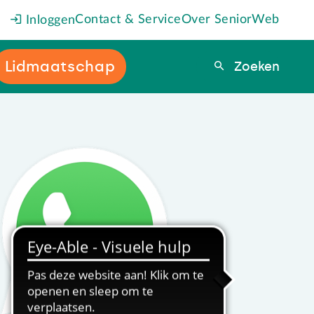
Contact & Service
Over SeniorWeb
Inloggen
Lidmaatschap
Zoeken
Zoeken