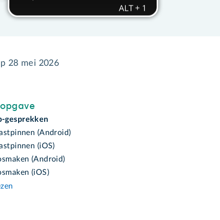
op
28 mei 2026
sopgave
-gesprekken
astpinnen (Android)
astpinnen (iOS)
osmaken (Android)
osmaken (iOS)
ezen
n