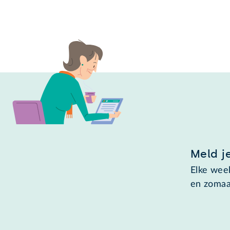
Meld j
Elke week
en zomaa