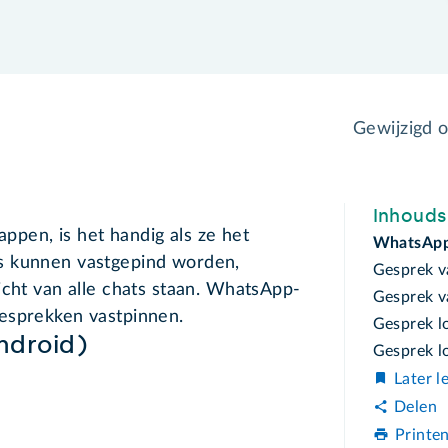
Gewijzigd 
Inhoud
pen, is het handig als ze het
WhatsApp
s kunnen vastgepind worden,
Gesprek v
icht van alle chats staan. WhatsApp-
Gesprek v
esprekken vastpinnen.
Gesprek l
ndroid)
Gesprek l
Later l
Delen
Printe