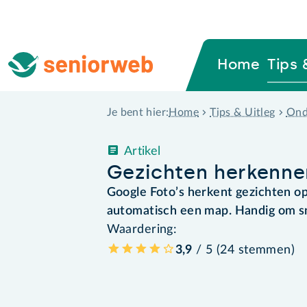
Home
Tips 
Home
Tips & Uitleg
Ond
Je bent hier:
Artikel
Gezichten herkennen
Google Foto’s herkent gezichten op
automatisch een map. Handig om sn
Waardering:
3,9
/ 5 (
24
stemmen
)