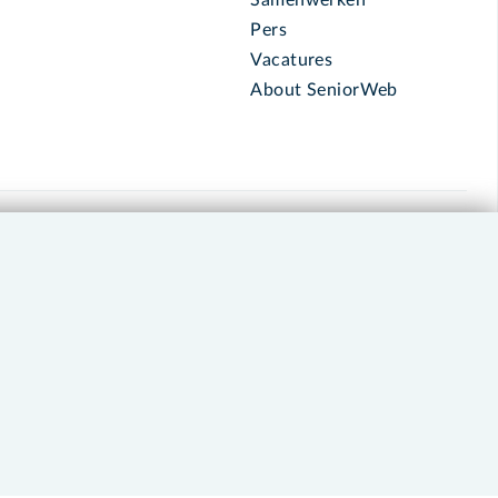
Pers
Vacatures
About SeniorWeb
030 - 276 99 65
leden@seniorweb.nl
okies en cookie-instellingen
Disclaimer
Privacybeleid
About SeniorWeb