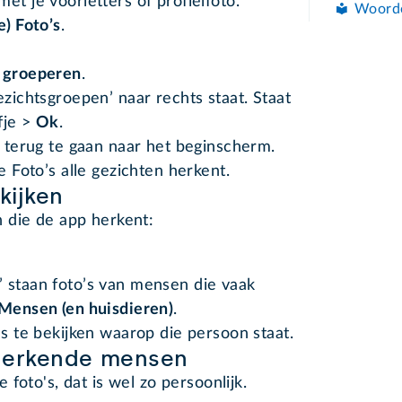
et je voorletters of profielfoto.
Woord
e) Foto’s
.
n groeperen
.
ezichtsgroepen’ naar rechts staat. Staat
fje >
Ok
.
m terug te gaan naar het beginscherm.
Foto’s alle gezichten herkent.
kijken
 die de app herkent:
 staan foto’s van mensen die vaak
Mensen (en huisdieren)
.
's te bekijken waarop die persoon staat.
herkende mensen
foto's, dat is wel zo persoonlijk.