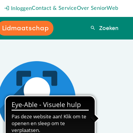
Contact & Service
Over SeniorWeb
Inloggen
Lidmaatschap
Zoeken
Zoeken