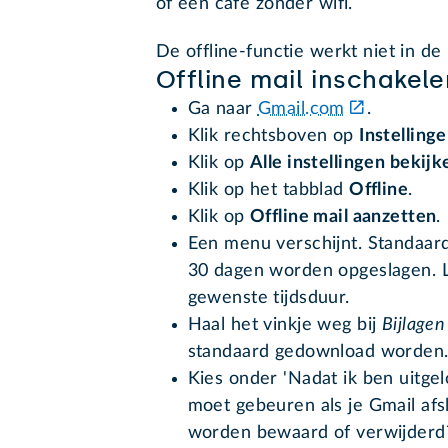
of een café zonder wifi.
De offline-functie werkt niet in de
Offline mail inschakele
Ga naar
Gmail.com
.
Klik rechtsboven op
Instelling
Klik op
Alle i
nstellingen
bekijk
Klik op het tabblad
Offline
.
Klik op
Offline mail aanzetten
.
Een menu verschijnt. Standaard 
30 dagen worden opgeslagen. La
gewenste tijdsduur.
Haal het vinkje weg bij
Bijlage
standaard gedownload worden
Kies onder 'Nadat ik ben uitge
moet gebeuren als je Gmail af
worden bewaard of verwijderd?