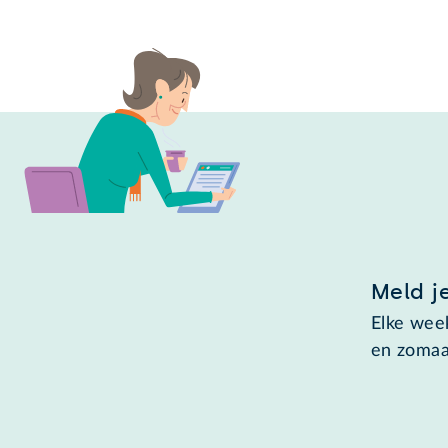
Meld j
Elke week
en zomaa