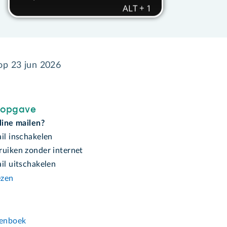
 op
23 jun 2026
sopgave
line mailen?
il inschakelen
ruiken zonder internet
il uitschakelen
ezen
n
enboek