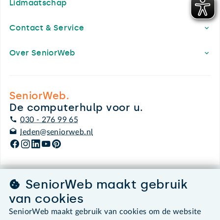
Lidmaatschap
Contact & Service
Over SeniorWeb
SeniorWeb.
De computerhulp voor u.
030 - 276 99 65
leden@seniorweb.nl
SeniorWeb maakt gebruik
©2026 SeniorWeb
van cookies
Algemene voorwaarden
SeniorWeb maakt gebruik van cookies om de website